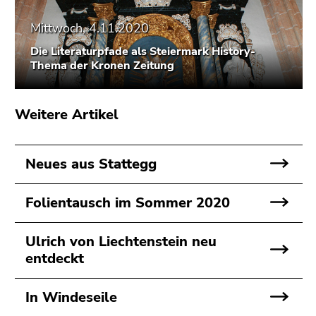
Seitenbereichs.
Zur
Mittwoch, 4.11.2020
Übersicht
Die Literaturpfade als Steiermark History-
der
Thema der Kronen Zeitung
Seitenbereiche
Weitere Artikel
Neues aus Stattegg
Folientausch im Sommer 2020
Ulrich von Liechtenstein neu
entdeckt
In Windeseile