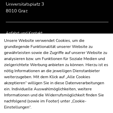
Medienberichte
Übersicht
Übersicht
Universitätsplatz 3
der
der
8010 Graz
Literaturpfade-Doku
Seitenbereiche
Seitenbereiche
Neuigkeiten
Anfahrt und Kontakt
Ende
Kommunikation und Öffentlichkeitsarbeit
Unsere Website verwendet Cookies, um die
dieses
grundlegende Funktionalität unserer Website zu
Moodle
Seitenbereichs.
gewährleisten sowie die Zugriffe auf unserer Website zu
UNIGRAZonline
Zur
analysieren bzw. um Funktionen für Soziale Medien und
Impressum
Übersicht
zielgerichtete Werbung anbieten zu können. Hierzu ist es
Datenschutzerklärung
der
nötig Informationen an die jeweiligen Dienstanbieter
Cookie-Einstellungen
Seitenbereiche
weiterzugeben. Mit dem Klick auf „Alle Cookies
Barrierefreiheitserklärung
akzeptieren“ willigen Sie in diese Datenverarbeitungen
ein. Individuelle Auswahlmöglichkeiten, weitere
Informationen und die Widerrufsmöglichkeit finden Sie
nachfolgend (sowie im Footer) unter „Cookie-
Wetterstation
Uni Graz
Einstellungen“.